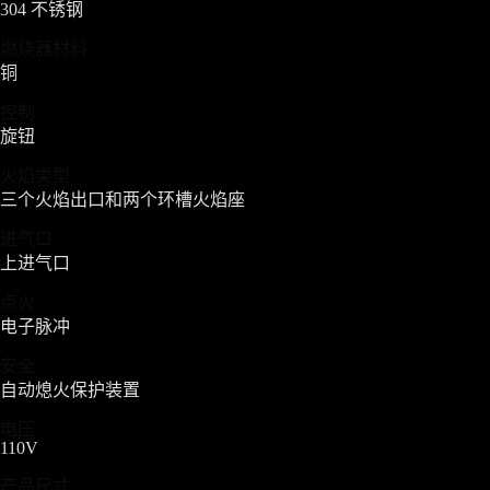
304 不锈钢
燃烧器材料
铜
控制
旋钮
火焰类型
三个火焰出口和两个环槽火焰座
进气口
上进气口
点火
电子脉冲
安全
自动熄火保护装置
电压
110V
产品尺寸