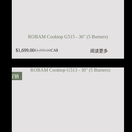
ROBAM Cooktop G515 - 36" (5 Burners)
$
1,699.00
阅读更多
$
1,999.00
CA$
原
当
价
前
为：
价
$1,999.00。
格
促销
为：
$1,699.00。