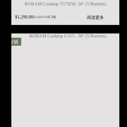
ROBAM Cooktop 7G7H50- 30" (5 Burners)
$
1,299.00
阅读更多
$
1,499.00
CA$
原
当
价
前
为：
价
$1,499.00。
格
促销
为：
$1,299.00。