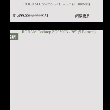
ROBAM Cooktop G413 - 30" (4 Burners)
$
1,499.00
阅读更多
$
1,699.00
CA$
原
当
价
前
为：
价
$1,699.00。
格
促销
为：
$1,499.00。