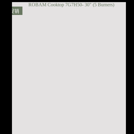
为：
价
$1,599.00。
格
促销
为：
$1,399.00。