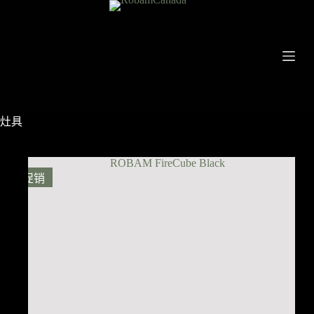
跳
过
内
容
灶具
促销