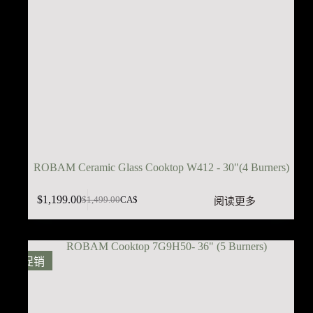
ROBAM Ceramic Glass Cooktop W412 - 30"(4 Burners)
$
1,199.00
阅读更多
$
1,499.00
CA$
原
当
价
前
为：
价
$1,499.00。
格
促销
为：
$1,199.00。