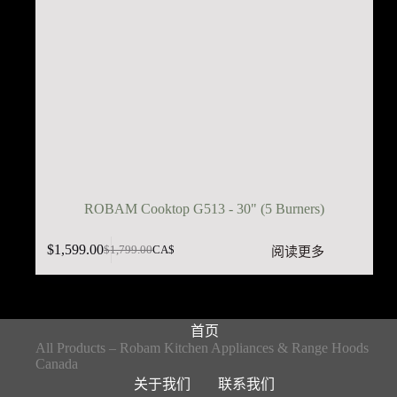
ROBAM Cooktop G513 - 30" (5 Burners)
$
1,599.00
阅读更多
$
1,799.00
CA$
原
当
价
前
为：
价
$1,799.00。
格
首页
为：
All Products – Robam Kitchen Appliances & Range Hoods
Canada
$1,599.00。
关于我们
联系我们