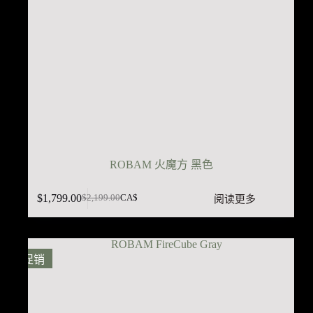
ROBAM 火魔方 黑色
$
1,799.00
阅读更多
$
2,199.00
CA$
原
当
价
前
为：
价
$2,199.00。
格
促销
为：
$1,799.00。