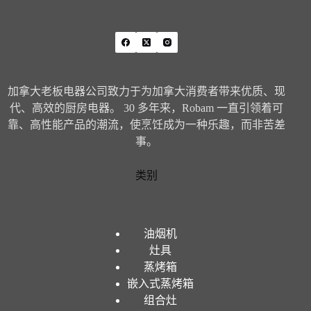
加拿大老板电器公司致力于为加拿大消费者带来优质、现
代、高效的厨房电器。 30 多年来，Robam 一直引领着可
靠、高性能产品的潮流，使烹饪成为一种乐趣，而非苦差
事。
类别
油烟机
灶具
蒸烤箱
嵌入式蒸烤箱
组合灶