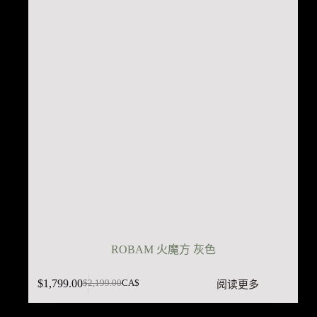
ROBAM 火魔方 灰色
$
1,799.00
阅读更多
$
2,199.00
CA$
原
当
价
前