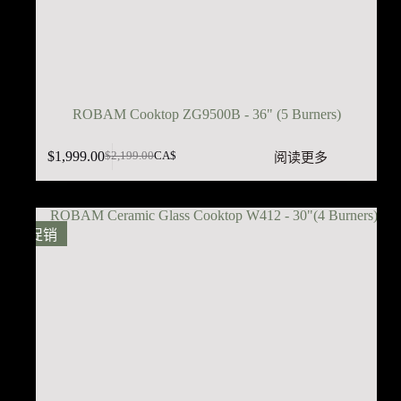
ROBAM Cooktop ZG9500B - 36" (5 Burners)
$
1,999.00
阅读更多
$
2,199.00
CA$
原
当
价
前
为：
价
$2,199.00。
格
促销
为：
$1,999.00。