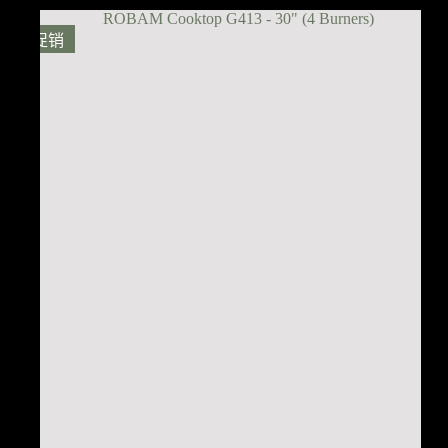
为：
价
$2,199.00。
格
促销
为：
$1,799.00。