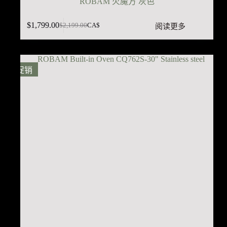
ROBAM 火魔方 灰色
$
1,799.00
阅读更多
$
2,199.00
CA$
原
当
价
前
为：
价
$2,199.00。
格
促销
为：
$1,799.00。