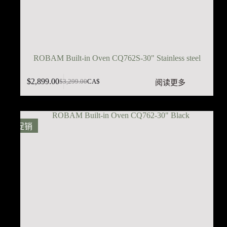
ROBAM Built-in Oven CQ762S-30" Stainless steel
$
2,899.00
阅读更多
$
3,299.00
CA$
原
当
价
前
为：
价
$3,299.00。
格
促销
为：
$2,899.00。