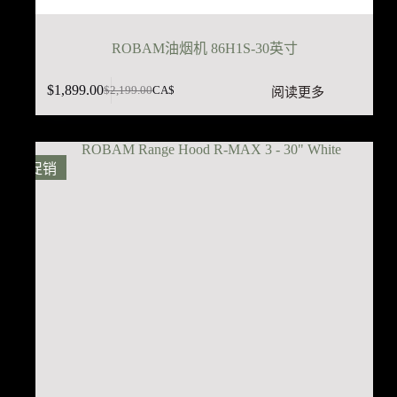
ROBAM油烟机 86H1S-30英寸
$
1,899.00
阅读更多
$
2,199.00
CA$
原
当
价
前
为：
价
$2,199.00。
格
促销
为：
$1,899.00。