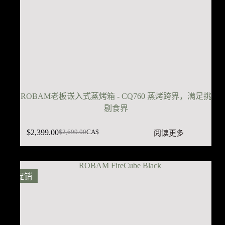
ROBAM老板嵌入式蒸烤箱 - CQ760 蒸烤跨界，满足挑
剔食界
$
2,399.00
阅读更多
$
2,699.00
CA$
原
当
价
前
为：
价
$2,699.00。
格
促销
为：
$2,399.00。