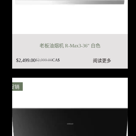
老板油烟机 R-Max3-36" 白色
$
2,499.00
阅读更多
$
2,999.00
CA$
原
当
价
前
为：
价
$2,999.00。
格
促销
为：
$2,499.00。