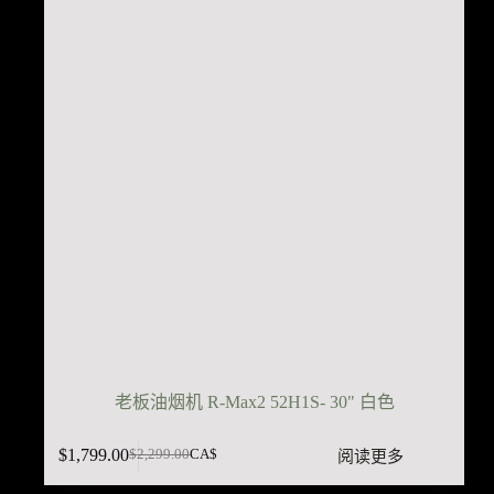
老板油烟机 R-Max2 52H1S- 30" 白色
$
1,799.00
阅读更多
$
2,299.00
CA$
原
当