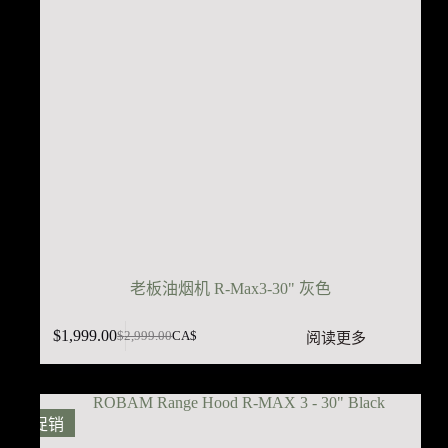
老板油烟机 R-Max3-30" 灰色
$
1,999.00
阅读更多
$
2,999.00
CA$
原
当
价
前
为：
价
$2,999.00。
格
促销
为：