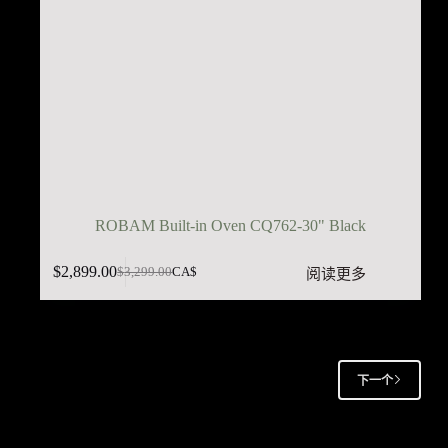
ROBAM Built-in Oven CQ762-30" Black
$
2,899.00
阅读更多
$
3,299.00
CA$
原
当
价
前
为：
价
$3,299.00。
格
为：
下一个
$2,899.00。