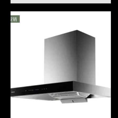
价
前
为：
价
$3,049.00。
格
促销
为：
$2,549.00。