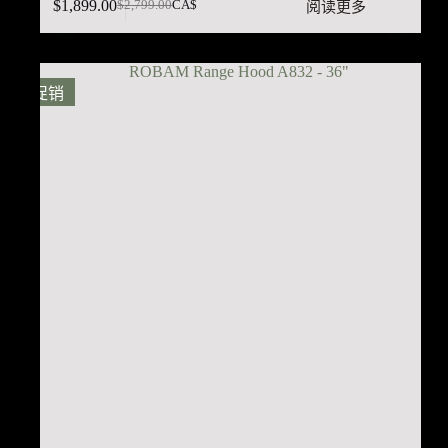
$
1,899.00
阅读更多
$
2,799.00
CA$
原
当
价
前
为：
价
$2,799.00。
格
促销
为：
$1,899.00。