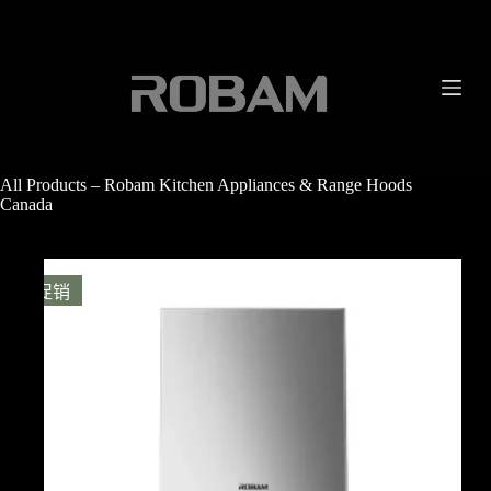
跳
过
内
容
All Products – Robam Kitchen Appliances & Range Hoods
Canada
促销