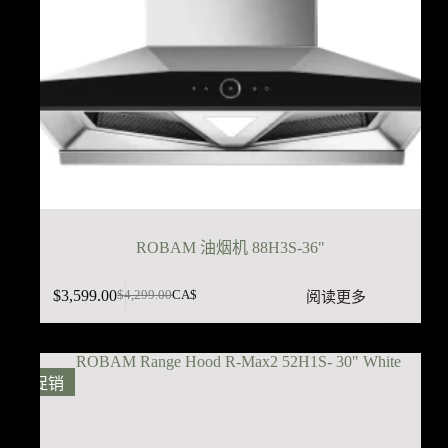
ROBAM 油烟机 88H3S-36"
$
3,599.00
阅读更多
$
4,299.00
CA$
原
当
价
前
为：
价
$4,299.00。
格
促销
为：
$3,599.00。