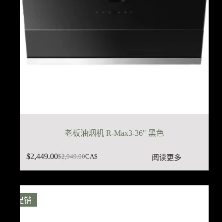
老板油烟机 R-Max3-36" 黑色
$
2,449.00
阅读更多
$
2,949.00
CA$
原
当
价
前
为：
价
$2,949.00。
格
促销
为：