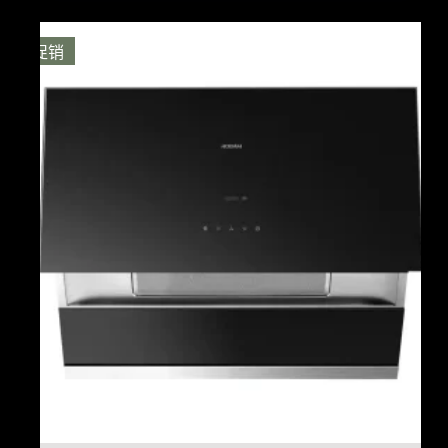
价
前
为：
价
$2,299.00。
格
促销
为：
$1,799.00。