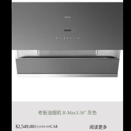
$2,449.00。
老板油烟机 R-Max3-36" 灰色
$
2,549.00
阅读更多
$
3,049.00
CA$
原
当