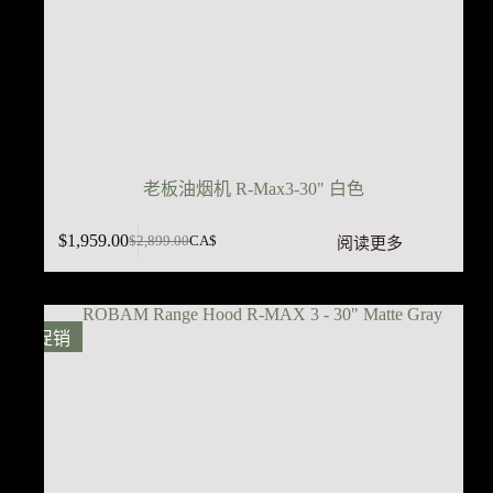
老板油烟机 R-Max3-30" 白色
$
1,959.00
阅读更多
$
2,899.00
CA$
原
当
价
前
为：
价
$2,899.00。
格
促销
为：
$1,959.00。