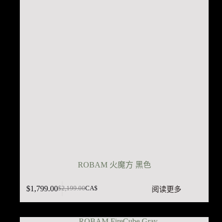
ROBAM 火魔方 黑色
$
1,799.00
阅读更多
$
2,199.00
CA$
原
当
价
前
为：
价