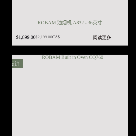
ROBAM 油烟机 A832 - 36英寸
$
1,899.00
阅读更多
$
2,199.00
CA$
原
当
价
前
为：
价
$2,199.00。
格
促销
为：
$1,899.00。