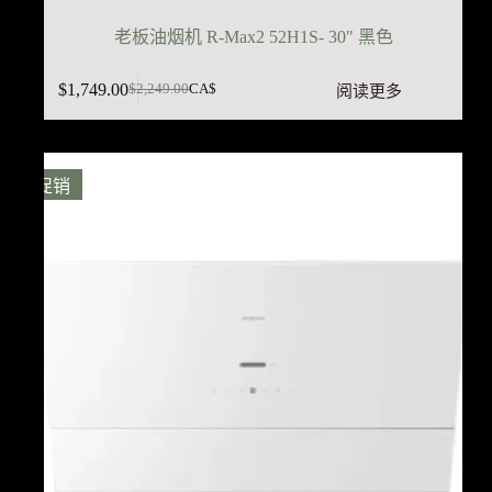
老板油烟机 R-Max2 52H1S- 30" 黑色
$
1,749.00
阅读更多
$
2,249.00
CA$
原
当
价
前
为：
价
$2,249.00。
格
促销
为：
$1,749.00。